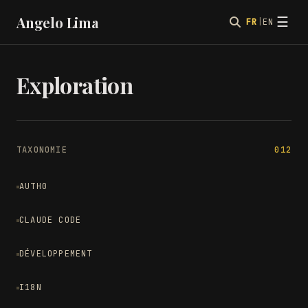
Angelo Lima
☰
FR
|
EN
Exploration
TAXONOMIE
012
AUTH0
CLAUDE CODE
DÉVELOPPEMENT
I18N