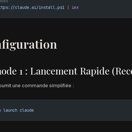
dows
ttps://claude.ai/install.ps1
 |
 iex
figuration
ode 1 : Lancement Rapide (R
ournit une commande simplifiée :
a
 launch
 claude