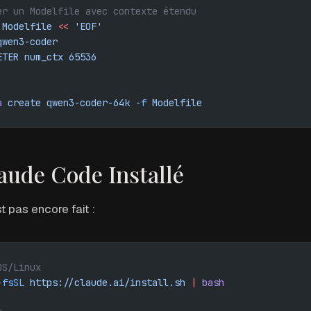
er un Modelfile avec contexte étendu
 Modelfile
 <<
 'EOF'
qwen3-coder
ETER num_ctx 65536
a
 create
 qwen3-coder-64k
 -f
 Modelfile
laude Code Installé
st pas encore fait :
OS/Linux
-fsSL
 https://claude.ai/install.sh
 |
 bash