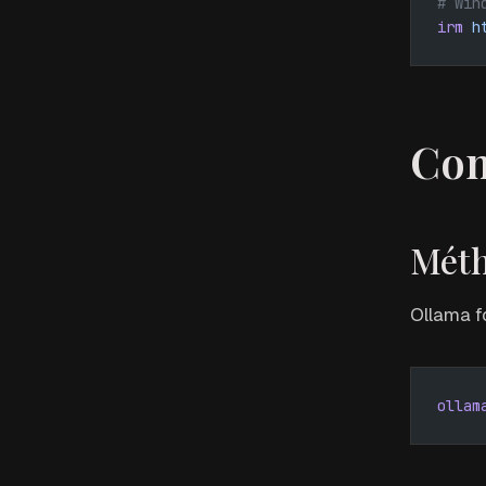
# Win
irm
 h
Con
Méth
Ollama f
ollam