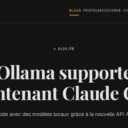
BLOG
À PROPOS
ARCHIVE
MON CV
← BLOG
/
FR
Ollama support
ntenant Claude 
ode avec des modèles locaux grâce à la nouvelle API 