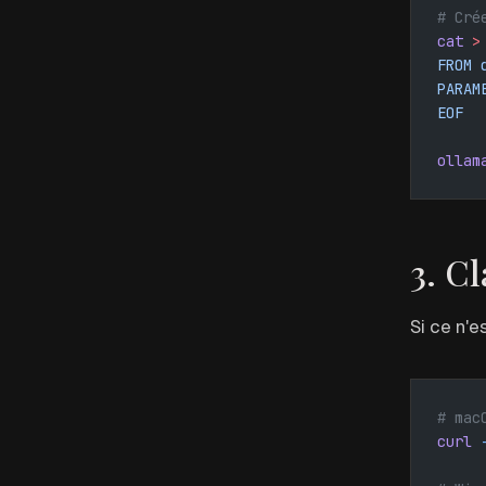
# Cré
cat
 >
FROM 
PARAM
EOF
ollam
3. C
Si ce n'e
# mac
curl
 