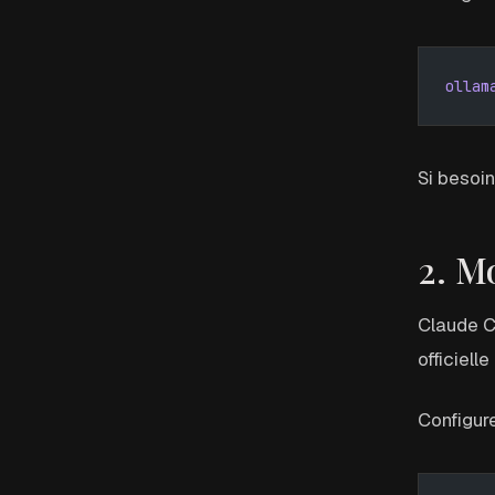
ollam
Si besoi
2. M
Claude C
officielle
Configur