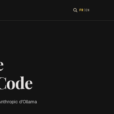
FR
|
EN
e
Code
Anthropic d'Ollama