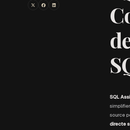
C
Share:
X (Twitter)
Facebook
LinkedIn
de
S
SQL Assi
simplifie
source p
directe 