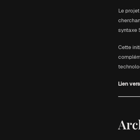
Le proje
cherchant
syntaxe 
Cette ini
compléme
technolo
Lien vers
Arc