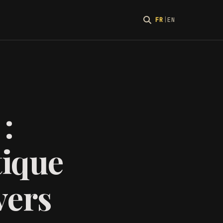
FR
|
EN
:
ique
vers