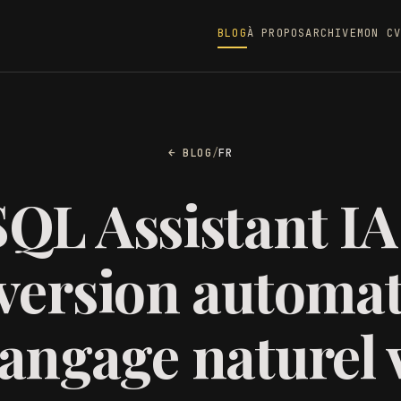
BLOG
À PROPOS
ARCHIVE
MON CV
← BLOG
/
FR
SQL Assistant IA 
version automat
langage naturel 