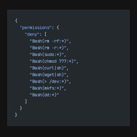
{
  "permissions"
: {
    "deny"
: [
      "Bash(rm -rf:*)"
,
      "Bash(rm -r:*)"
,
      "Bash(sudo:*)"
,
      "Bash(chmod 777:*)"
,
      "Bash(curl|sh)"
,
      "Bash(wget|sh)"
,
      "Bash(> /dev:*)"
,
      "Bash(mkfs:*)"
,
      "Bash(dd:*)"
    ]
  }
}