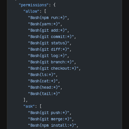
  "permissions"
: {
    "allow"
: [
      "Bash(npm run:*)"
,
      "Bash(yarn:*)"
,
      "Bash(git add:*)"
,
      "Bash(git commit:*)"
,
      "Bash(git status)"
,
      "Bash(git diff:*)"
,
      "Bash(git log:*)"
,
      "Bash(git branch:*)"
,
      "Bash(git checkout:*)"
,
      "Bash(ls:*)"
,
      "Bash(cat:*)"
,
      "Bash(head:*)"
,
      "Bash(tail:*)"
    ],
    "ask"
: [
      "Bash(git push:*)"
,
      "Bash(git merge:*)"
,
      "Bash(npm install:*)"
,