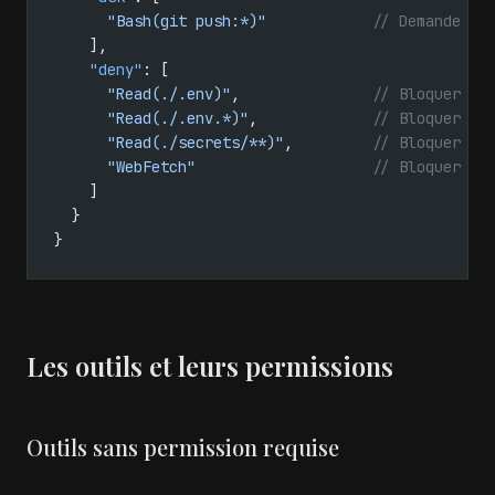
      "Bash(git push:*)"
            // Demande av
    ],
    "deny"
: [
      "Read(./.env)"
,               
// Bloquer .e
      "Read(./.env.*)"
,             
// Bloquer .e
      "Read(./secrets/**)"
,         
// Bloquer to
      "WebFetch"
                    // Bloquer le
    ]
  }
}
Les outils et leurs permissions
Outils sans permission requise