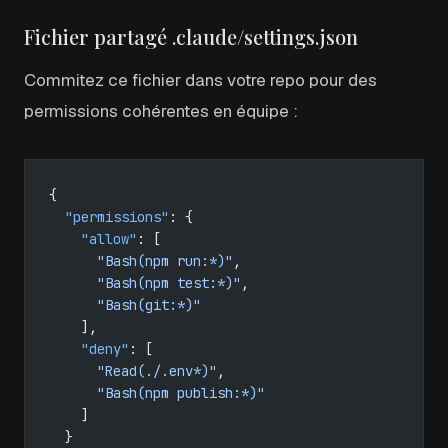
Fichier partagé .claude/settings.json
Commitez ce fichier dans votre repo pour des
permissions cohérentes en équipe :
{
  "permissions"
: {
    "allow"
: [
      "Bash(npm run:*)"
,
      "Bash(npm test:*)"
,
      "Bash(git:*)"
    ],
    "deny"
: [
      "Read(./.env*)"
,
      "Bash(npm publish:*)"
    ]
  }