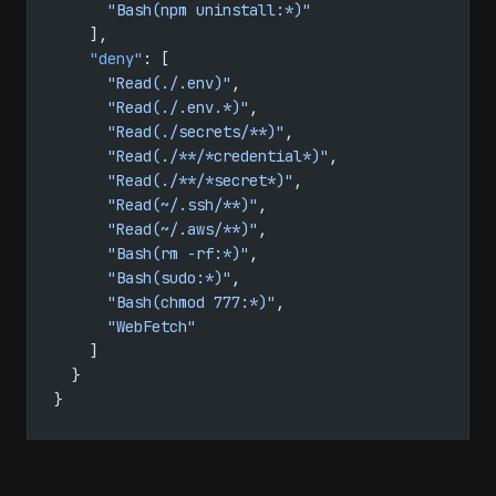
      "Bash(npm uninstall:*)"
    ],
    "deny"
: [
      "Read(./.env)"
,
      "Read(./.env.*)"
,
      "Read(./secrets/**)"
,
      "Read(./**/*credential*)"
,
      "Read(./**/*secret*)"
,
      "Read(~/.ssh/**)"
,
      "Read(~/.aws/**)"
,
      "Bash(rm -rf:*)"
,
      "Bash(sudo:*)"
,
      "Bash(chmod 777:*)"
,
      "WebFetch"
    ]
  }
}