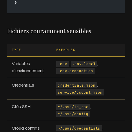
}
Fichiers couramment sensibles
TYPE
EXEMPLES
Variables
,
,
.env
.env.local
d'environnement
.env.production
Credentials
,
credentials.json
serviceAccount.json
Clés SSH
,
~/.ssh/id_rsa
~/.ssh/config
Cloud configs
,
~/.aws/credentials