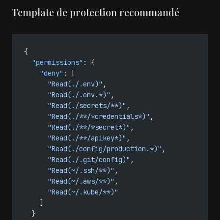
Template de protection recommandé
{
  "permissions"
: {
    "deny"
: [
      "Read(./.env)"
,
      "Read(./.env.*)"
,
      "Read(./secrets/**)"
,
      "Read(./**/*credentials*)"
,
      "Read(./**/*secret*)"
,
      "Read(./**/apikey*)"
,
      "Read(./config/production.*)"
,
      "Read(./.git/config)"
,
      "Read(~/.ssh/**)"
,
      "Read(~/.aws/**)"
,
      "Read(~/.kube/**)"
    ]
  }