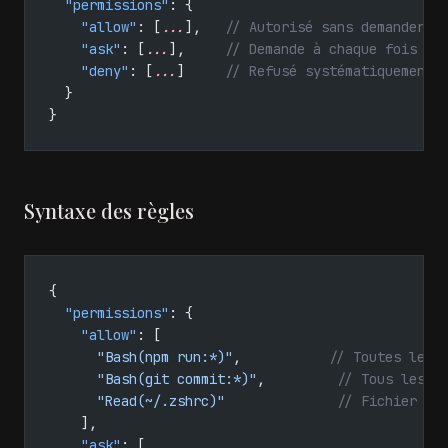
  "permissions"
: {
    "allow"
: [
...
],   
// Autorisé sans demander
    "ask"
: [
...
],     
// Demande à chaque fois
    "deny"
: [
...
]     
// Refusé systématiquement
  }
}
Syntaxe des règles
{
  "permissions"
: {
    "allow"
: [
      "Bash(npm run:*)"
,           
// Toutes les 
      "Bash(git commit:*)"
,         
// Tous les g
      "Read(~/.zshrc)"
              // Fichier sp
    ],
    "ask"
: [