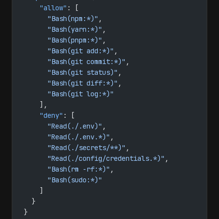
    "allow"
: [
      "Bash(npm:*)"
,
      "Bash(yarn:*)"
,
      "Bash(pnpm:*)"
,
      "Bash(git add:*)"
,
      "Bash(git commit:*)"
,
      "Bash(git status)"
,
      "Bash(git diff:*)"
,
      "Bash(git log:*)"
    ],
    "deny"
: [
      "Read(./.env)"
,
      "Read(./.env.*)"
,
      "Read(./secrets/**)"
,
      "Read(./config/credentials.*)"
,
      "Bash(rm -rf:*)"
,
      "Bash(sudo:*)"
    ]
  }
}